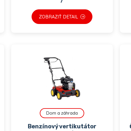
ZOBRAZIŤ DETAIL
Dom a záhrada
Benzínový vertikutátor