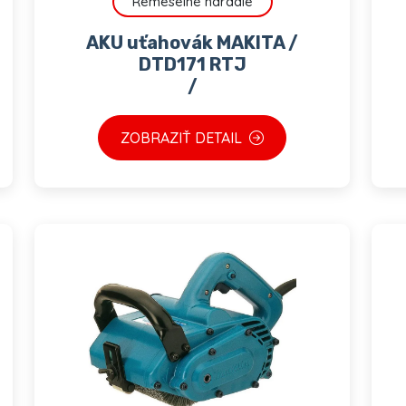
Remeselné náradie
AKU uťahovák MAKITA /
DTD171 RTJ
/
ZOBRAZIŤ DETAIL