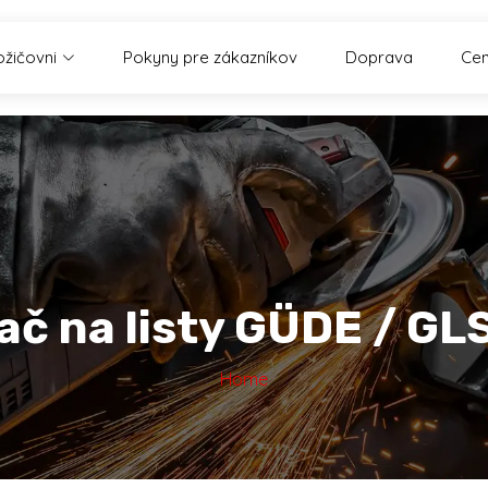
ožičovni
Pokyny pre zákazníkov
Doprava
Cen
ač na listy GÜDE / GL
Home