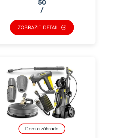
50
/
ZOBRAZIŤ DETAIL
Dom a záhrada