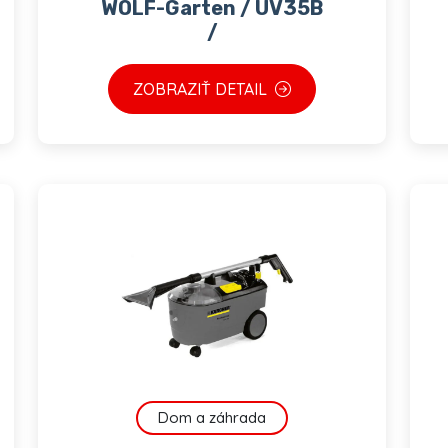
WOLF-Garten / UV35B
/
ZOBRAZIŤ DETAIL
Dom a záhrada