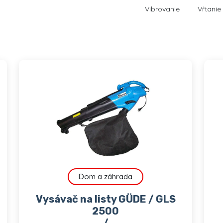
Vibrovanie
Vŕtanie
Dom a záhrada
Vysávač na listy GÜDE / GLS
2500
/