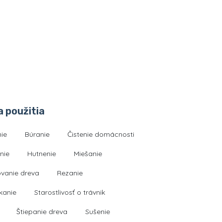
a použitia
nie
Búranie
Čistenie domácnosti
nie
Hutnenie
Miešanie
vanie dreva
Rezanie
kanie
Starostlivosť o trávnik
Štiepanie dreva
Sušenie