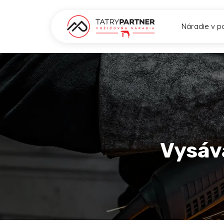
Náradie v p
Vysáv