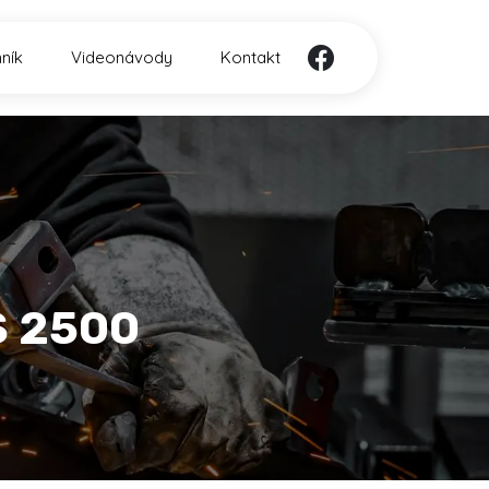
ník
Videonávody
Kontakt
S 2500