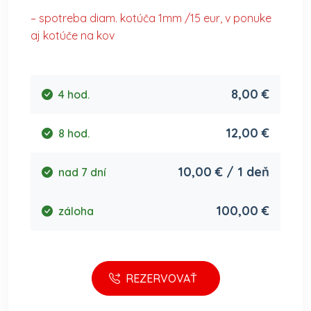
– spotreba diam. kotúča 1mm /15 eur, v ponuke
aj kotúče na kov
8,00 €
4 hod.
12,00 €
8 hod.
10,00 € / 1 deň
nad 7 dní
100,00 €
záloha
REZERVOVAŤ