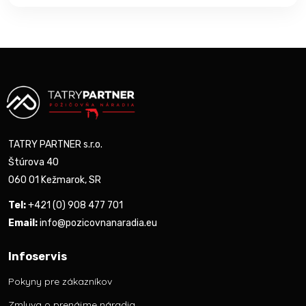
TATRY PARTNER s.r.o.
Štúrova 40
060 01 Kežmarok, SR
Tel:
+421 (0) 908 477 701
Email:
info@pozicovnanaradia.eu
Infoservis
Pokyny pre zákazníkov
Zmluva o prenájme náradia