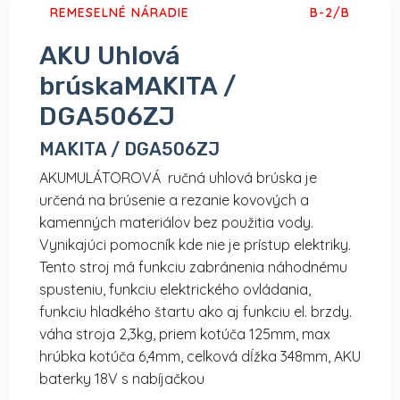
REMESELNÉ NÁRADIE
B-2/B
AKU Uhlová
brúskaMAKITA /
DGA506ZJ
MAKITA / DGA506ZJ
AKUMULÁTOROVÁ ručná uhlová brúska je
určená na brúsenie a rezanie kovových a
kamenných materiálov bez použitia vody.
Vynikajúci pomocník kde nie je prístup elektriky.
Tento stroj má funkciu zabránenia náhodnému
spusteniu, funkciu elektrického ovládania,
funkciu hladkého štartu ako aj funkciu el. brzdy.
váha stroja 2,3kg, priem kotúča 125mm, max
hrúbka kotúča 6,4mm, celková dĺžka 348mm, AKU
baterky 18V s nabíjačkou