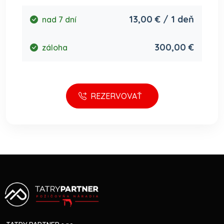
13,00 € / 1 deň
nad 7 dní
300,00 €
záloha
REZERVOVAŤ