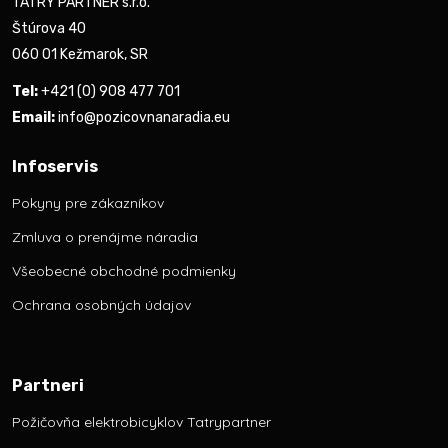
TATRY PARTNER s.r.o.
Štúrova 40
060 01 Kežmarok, SR
Tel:
+421 (0) 908 477 701
Email:
info@pozicovnanaradia.eu
Infoservis
Pokyny pre zákazníkov
Zmluva o prenájme náradia
Všeobecné obchodné podmienky
Ochrana osobných údajov
Partneri
Požičovňa elektrobicyklov Tatrypartner