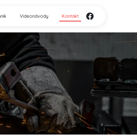
ník
Videonávody
Kontakt