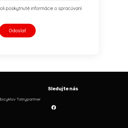
oli poskytnuté informácie o spracúvaní
Odoslať
Sledujte nás
bicyklov Tatrypartner