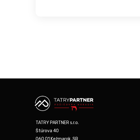
TATRY PARTNER s.r.o.
Štúrova 40
060 01 Kežmarok, SR