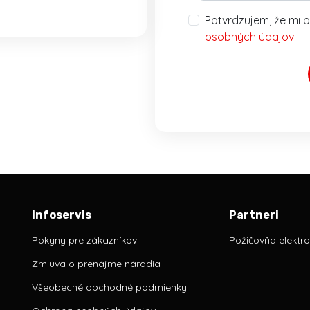
Potvrdzujem, že mi b
osobných údajov
Infoservis
Partneri
Pokyny pre zákazníkov
Požičovňa elektro
Zmluva o prenájme náradia
Všeobecné obchodné podmienky