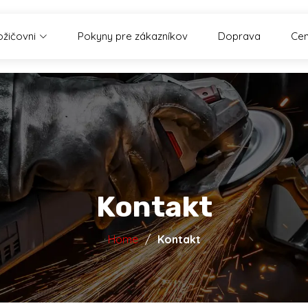
ožičovni
Pokyny pre zákazníkov
Doprava
Cen
Kontakt
Home
Kontakt