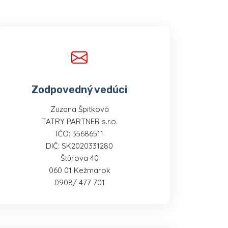
Zodpovedný vedúci
Zuzana Špitková
TATRY PARTNER s.r.o.
IČO: 35686511
DIČ: SK2020331280
Štúrova 40
060 01 Kežmarok
0908/ 477 701