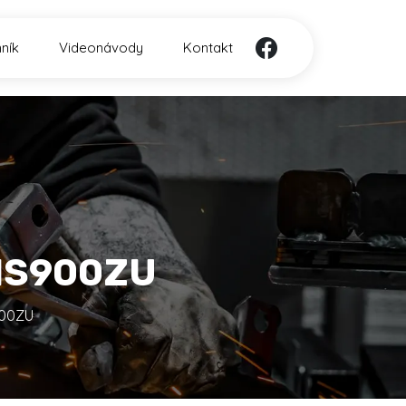
ník
Videonávody
Kontakt
DHS900ZU
900ZU