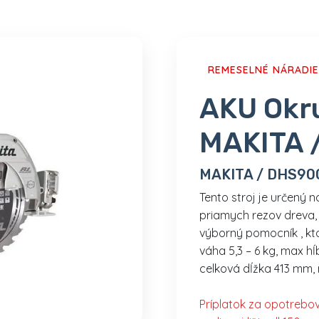
REMESELNÉ NÁRADIE
AKU Okru
MAKITA 
MAKITA / DHS90
Tento stroj je určený 
priamych rezov dreva,
výborný pomocník , kto
váha 5,3 – 6 kg, max h
celková dĺžka 413 mm, 
Príplatok za opotrebov