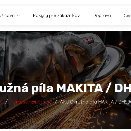
ožičovni
Pokyny pre zákazníkov
Doprava
Cen
užná píla MAKITA / 
e
Remeselné náradie
AKU Okružná píla MAKITA / DHS