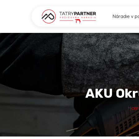
Náradie v p
AKU Okr
Hom