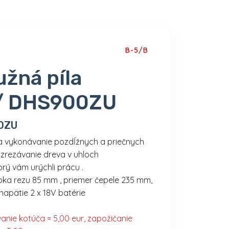
B-5/B
žná píla
/ DHS900ZU
0ZU
na vykonávanie pozdĺžnych a priečnych
 zrezávanie dreva v uhloch
rý vám urýchli prácu .
ĺbka rezu 85 mm , priemer čepele 235 mm,
napätie 2 x 18V batérie
anie kotúča = 5,00 eur, zapožičanie