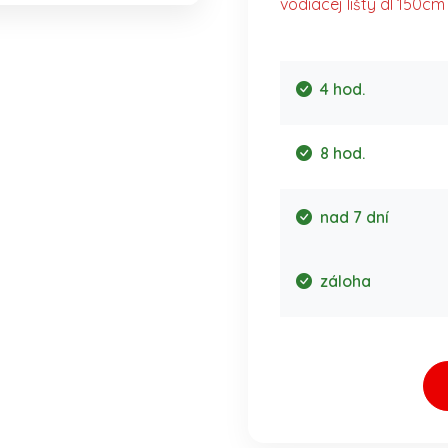
vodiacej lišty dl 150cm
4 hod.
8 hod.
nad 7 dní
záloha