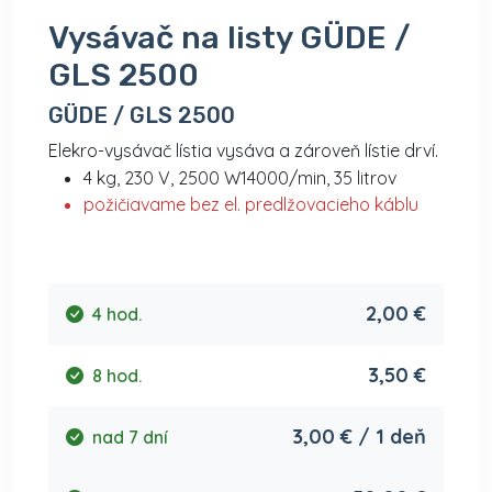
Vysávač na listy GÜDE /
GLS 2500
GÜDE / GLS 2500
Elekro-vysávač lístia vysáva a zároveň lístie drví.
4 kg, 230 V, 2500 W14000/min, 35 litrov
požičiavame bez el. predlžovacieho káblu
2,00 €
4 hod.
3,50 €
8 hod.
3,00 € / 1 deň
nad 7 dní