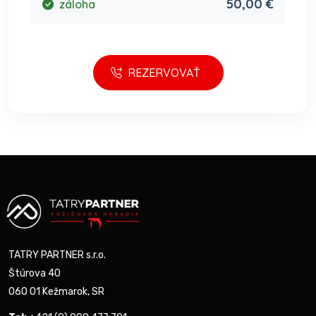
50,00 €
záloha
REZERVOVAŤ
TATRY PARTNER s.r.o.
Štúrova 40
060 01 Kežmarok, SR